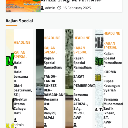
admin
16 February 2025
Kajian Special
HEADLINE
HEADLINE
HEADLINE
,
HEADLINE
KAJIAN
,
,
SPESIAL
KAJIAN
KAJIAN
,
SPESIAL
SPESIAL
KAJIAN
Kajian
SPESIAL
Kajian
Kajian
Spesial
Halal
Spesial
Spesial
Ramadhan:
Bi
Ramadhan:
Ramadhan:
”
Halal
”
”
KURMA
bersama
TANDA-
ZAKAT
–
H.
TANDA
&
Kupas
Oktri
SUKSES
PEMBERDAYAANNYA
Keuangan
Sastrawan,
BER-
”
Syariah
SE |
RAMADHAN”
Bersama
”
Direktur
Bersama
Ust.
Bersama
Utama
Ust.
AFRIZAL,
Muhammad
Cahaya
Dr.
S.Ag,
Taufik
Hati
Rasyidi,
M.Pd.I,
Ikhsan,
M.Pd.I
AWP
S.T,
AWP
admin