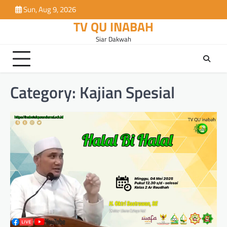
Skip
Sun, Aug 9, 2026
to
TV QU INABAH
content
Siar Dakwah
Category:
Kajian Spesial