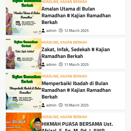
HEADLINE
,
KAJIAN BERKAH
Amalan Utama di Bulan
Ramadhan # Kajian Ramadhan
Berkah
admin
12 March 2025
HEADLINE
,
KAJIAN BERKAH
Zakat, Infak, Sedekah # Kajian
Ramadhan Berkah
admin
11 March 2025
HEADLINE
,
KAJIAN BERKAH
Memperbaiki Ibadah di Bulan
Ramadhan # Kajian Ramadhan
Berkah
admin
10 March 2025
HEADLINE
,
KAJIAN BERKAH
HIKMAH PUASA BERSAMA Ust.
Afrizal. S. Ag. M. Pd. I. AWP