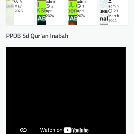
4
admin
admin
May
2
1
admin
2025
April
April
28
2024
2024
March
2024
PPDB Sd Qur'an Inabah