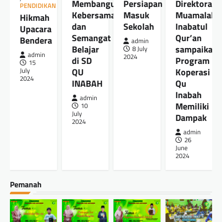
Persiapan
Membangun
Direktorat
PENDIDIKAN
Masuk
Kebersamaan
Muamalah
Hikmah
Sekolah
dan
Inabatul
Upacara
Semangat
Qur’an
Bendera
admin
Belajar
sampaikan
8 July
admin
2024
di SD
Program
15
QU
Koperasi
July
2024
INABAH
Qu
Inabah
admin
Memiliki
10
July
Dampak
2024
admin
26
June
2024
Pemanah