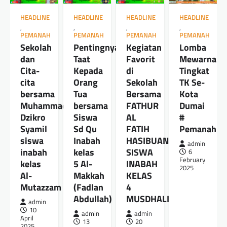
HEADLINE
HEADLINE
HEADLINE
HEADLINE
,
,
,
,
PEMANAH
PEMANAH
PEMANAH
PEMANAH
Sekolah
Pentingnya
Kegiatan
Lomba
dan
Taat
Favorit
Mewarnai
Cita-
Kepada
di
Tingkat
cita
Orang
Sekolah
TK Se-
bersama
Tua
Bersama
Kota
Muhammad
bersama
FATHUR
Dumai
Dzikro
Siswa
AL
#
Syamil
Sd Qu
FATIH
Pemanah
siswa
Inabah
HASIBUAN
admin
inabah
kelas
SISWA
6
February
kelas
5 Al-
INABAH
2025
Al-
Makkah
KELAS
Mutazzam
(Fadlan
4
Abdullah)
MUSDHALIFAH
admin
10
admin
admin
April
13
20
2025