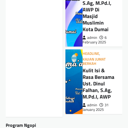
S.Ag, M.Pd.I,
AWP Di
HEADLINE
KAJIAN BERKAH
Masjid
Napak Tilas Syariat Haji & Kurban || Ust.
Muslimin
Afrizal,S.Ag.,M.Pd.I.,AWP
Kota Dumai
admin
20 June 2025
admin
6
February 2025
HEADLINE
,
KAJIAN JUMAT
BERKAH
Kulit Isi &
Rasa Bersama
Ust. Dinul
Falhan, S.Ag,
M.Pd.I, AWP
admin
31
January 2025
Program Ngopi