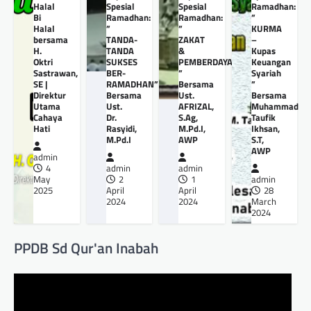
Halal
Spesial
Spesial
Ramadhan:
Bi
Ramadhan:
Ramadhan:
”
Halal
”
”
KURMA
bersama
TANDA-
ZAKAT
–
H.
TANDA
&
Kupas
Oktri
SUKSES
PEMBERDAYAANNYA
Keuangan
Sastrawan,
BER-
”
Syariah
SE |
RAMADHAN”
Bersama
”
Direktur
Bersama
Ust.
Bersama
Utama
Ust.
AFRIZAL,
Muhammad
Cahaya
Dr.
S.Ag,
Taufik
Hati
Rasyidi,
M.Pd.I,
Ikhsan,
M.Pd.I
AWP
S.T,
AWP
admin
4
admin
admin
May
2
1
admin
2025
April
April
28
2024
2024
March
2024
PPDB Sd Qur'an Inabah