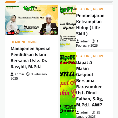
HEADLINE
,
NGOPI
Pembelajaran
Ketrampilan
Hidup ( Life
Skill )
admin
1
HEADLINE
,
NGOPI
February 2025
Manajemen Spesial
Pendidikan Islam
HEADLINE
,
NGOPI
Bersama Ustz. Dr.
Dapat A
Rasyidi, M.Pd.I
Makin
Gaspool
admin
8 February
2025
Bersama
Narasumber
Ust. Dinul
Falhan, S.Ag,
M.Pd.I, AWP
admin
25
January 2025