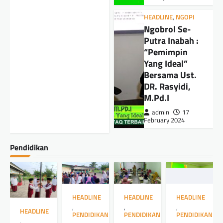
HEADLINE
,
NGOPI
Ngobrol Se-
Putra Inabah :
“Pemimpin
Yang Ideal”
Bersama Ust.
DR. Rasyidi,
M.Pd.I
admin
17
February 2024
Pendidikan
HEADLINE
HEADLINE
HEADLINE
,
,
,
HEADLINE
PENDIDIKAN
PENDIDIKAN
PENDIDIKAN
,