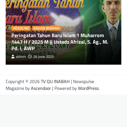
HEADLINE
KAJIAN BERKAH
Peringatan Tahun Baru Islam 1 Muharrom
1447 H / 2025 M || Ustadz Afrizal, S. Ag., M.
Pd. I, AWP
admin
26 June 2025
Copyright © 2026
TV QU INABAH
| Newspulse
Magazine by
Ascendoor
| Powered by
WordPress
.