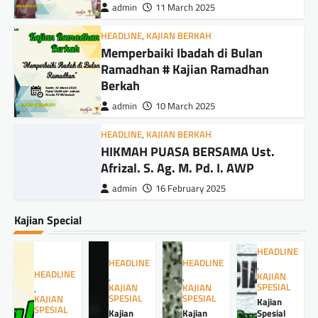
admin
11 March 2025
HEADLINE
,
KAJIAN BERKAH
Memperbaiki Ibadah di Bulan
Ramadhan # Kajian Ramadhan
Berkah
admin
10 March 2025
HEADLINE
,
KAJIAN BERKAH
HIKMAH PUASA BERSAMA Ust.
Afrizal. S. Ag. M. Pd. I. AWP
admin
16 February 2025
Kajian Special
HEADLINE
HEADLINE
HEADLINE
,
HEADLINE
KAJIAN
,
,
SPESIAL
KAJIAN
KAJIAN
,
SPESIAL
SPESIAL
KAJIAN
Kajian
SPESIAL
Kajian
Kajian
Spesial