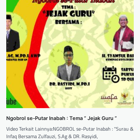
Ngobrol se-Putar Inabah : Tema ” Jejak Guru “
Video Terkait Lainnya:NGOBROL se-Putar Inabah : "Surau &
Infaq Bersama Zulfauzi, S.Ag & DR. Rasyidi,