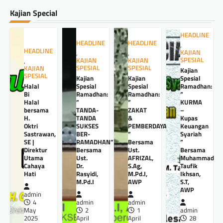
Kajian Special
HEADLINE
HEADLINE
HEADLINE
,
HEADLINE
KAJIAN
,
,
SPESIAL
KAJIAN
KAJIAN
,
SPESIAL
SPESIAL
KAJIAN
Kajian
SPESIAL
Kajian
Kajian
Spesial
Halal
Spesial
Spesial
Ramadhan:
Bi
Ramadhan:
Ramadhan:
”
Halal
”
”
KURMA
bersama
TANDA-
ZAKAT
–
H.
TANDA
&
Kupas
Oktri
SUKSES
PEMBERDAYAANNYA
Keuangan
Sastrawan,
BER-
”
Syariah
SE |
RAMADHAN”
Bersama
”
Direktur
Bersama
Ust.
Bersama
Utama
Ust.
AFRIZAL,
Muhammad
Cahaya
Dr.
S.Ag,
Taufik
Hati
Rasyidi,
M.Pd.I,
Ikhsan,
M.Pd.I
AWP
S.T,
AWP
admin
4
admin
admin
May
2
1
admin
2025
April
April
28