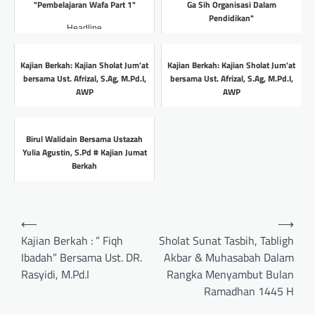
"Pembelajaran Wafa Part 1"
Ga Sih Organisasi Dalam
Pendidikan"
Headline
Headline
Kajian Berkah: Kajian Sholat Jum'at
Kajian Berkah: Kajian Sholat Jum'at
bersama Ust. Afrizal, S.Ag, M.Pd.I,
bersama Ust. Afrizal, S.Ag, M.Pd.I,
AWP
AWP
Headline
Headline
Birul Walidain Bersama Ustazah
Yulia Agustin, S.Pd # Kajian Jumat
Berkah
Headline
Post
⟵
⟶
navigation
Kajian Berkah : ” Fiqh
Sholat Sunat Tasbih, Tabligh
Ibadah” Bersama Ust. DR.
Akbar & Muhasabah Dalam
Rasyidi, M.Pd.I
Rangka Menyambut Bulan
Ramadhan 1445 H