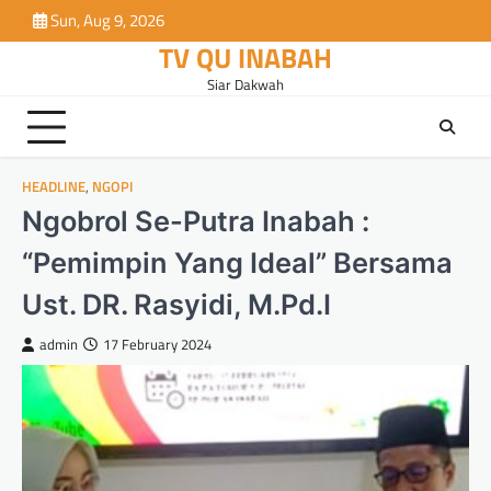
Skip
Sun, Aug 9, 2026
to
TV QU INABAH
content
Siar Dakwah
HEADLINE
,
NGOPI
Ngobrol Se-Putra Inabah :
“Pemimpin Yang Ideal” Bersama
Ust. DR. Rasyidi, M.Pd.I
admin
17 February 2024