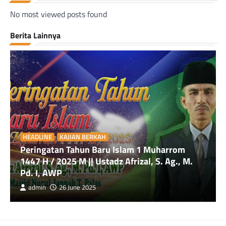
No most viewed posts found
Berita Lainnya
HEADLINE
KAJIAN BERKAH
Peringatan Tahun Baru Islam 1 Muharrom
1447 H / 2025 M || Ustadz Afrizal, S. Ag., M.
Pd. I, AWP
admin
26 June 2025