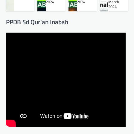
2024
2024
March
2024
PPDB Sd Qur'an Inabah