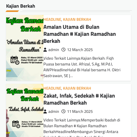
Kajian Berkah
HEADLINE
,
KAJIAN BERKAH
Amalan Utama di Bulan
Ramadhan # Kajian Ramadhan
Berkah
admin
12 March 2025
Video Terkait Lainnya:Kajian Berkah: Fiqh
Puasa bersama Ust. Afrizal, S.Ag, M.Pd.I,
AWPHeadlineHalal Bi Halal bersama H. Oktri
Sastrawan, SE |…
HEADLINE
,
KAJIAN BERKAH
Zakat, Infak, Sedekah # Kajian
Ramadhan Berkah
admin
11 March 2025
Video Terkait Lainnya:Memperbaiki Ibadah di
Bulan Ramadhan # Kajian Ramadhan
BerkahHeadlineMembangun Sinergi Antara