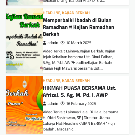
Sekolah Orang Tua Dan Anak Di Era…
HEADLINE
,
KAJIAN BERKAH
Memperbaiki Ibadah di Bulan
Ramadhan # Kajian Ramadhan
Berkah
admin
10 March 2025
Video Terkait Lainnya:Kajian Berkah: Kajian
Jejak Kebaikan bersama Ust. Dinul Falhan,
S.Ag, M.Pd.I, AWPHeadlineKajian Berkah:
Kajian Fiqh Mawaris bersama Ust.…
HEADLINE
,
KAJIAN BERKAH
HIKMAH PUASA BERSAMA Ust.
Afrizal. S. Ag. M. Pd. I. AWP
admin
16 February 2025
Video Terkait Lainnya:Halal Bi Halal bersama
H. Oktri Sastrawan, SE | Direktur Utama
Cahaya HatiHeadlineKAJIAN BERKAH "Fiqh
Ibadah : Maqashid…