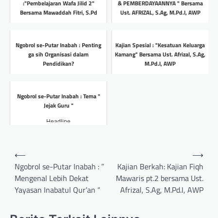
:"Pembelajaran Wafa Jilid 2"
& PEMBERDAYAANNYA " Bersama
Bersama Mawaddah Fitri, S.Pd
Ust. AFRIZAL, S.Ag, M.Pd.I, AWP
Headline
Headline
Ngobrol se-Putar Inabah : Penting
Kajian Spesial : "Kesatuan Keluarga
ga sih Organisasi dalam
Kamang" Bersama Ust. Afrizal, S.Ag,
Pendidikan?
M.Pd.I, AWP
Headline
Headline
Ngobrol se-Putar Inabah : Tema "
Jejak Guru "
Headline
Post
⟵
⟶
navigation
Ngobrol se-Putar Inabah : ”
Kajian Berkah: Kajian Fiqh
Mengenal Lebih Dekat
Mawaris pt.2 bersama Ust.
Yayasan Inabatul Qur’an “
Afrizal, S.Ag, M.Pd.I, AWP