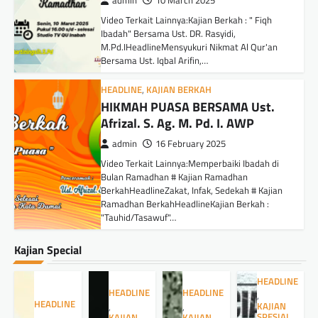
admin
10 March 2025
Video Terkait Lainnya:Kajian Berkah : " Fiqh
Ibadah" Bersama Ust. DR. Rasyidi,
M.Pd.IHeadlineMensyukuri Nikmat Al Qur'an
Bersama Ust. Iqbal Arifin,…
HEADLINE
,
KAJIAN BERKAH
HIKMAH PUASA BERSAMA Ust.
Afrizal. S. Ag. M. Pd. I. AWP
admin
16 February 2025
Video Terkait Lainnya:Memperbaiki Ibadah di
Bulan Ramadhan # Kajian Ramadhan
BerkahHeadlineZakat, Infak, Sedekah # Kajian
Ramadhan BerkahHeadlineKajian Berkah :
"Tauhid/Tasawuf"…
Kajian Special
HEADLINE
HEADLINE
HEADLINE
,
HEADLINE
KAJIAN
,
,
SPESIAL
KAJIAN
KAJIAN