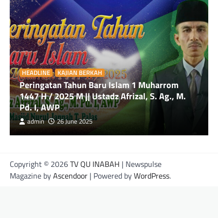
HEADLINE
KAJIAN BERKAH
Peringatan Tahun Baru Islam 1 Muharrom
1447 H / 2025 M || Ustadz Afrizal, S. Ag., M.
Pd. I, AWP
admin
26 June 2025
Copyright © 2026
TV QU INABAH
| Newspulse
Magazine by
Ascendoor
| Powered by
WordPress
.