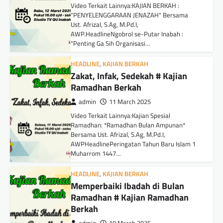
Video Terkait Lainnya:KAJIAN BERKAH :
"PENYELENGGARAAN JENAZAH" Bersama
Ust. Afrizal, S.Ag, M.Pd.I,
AWP.HeadlineNgobrol se-Putar Inabah :
"Penting Ga Sih Organisasi…
HEADLINE
,
KAJIAN BERKAH
Zakat, Infak, Sedekah # Kajian
Ramadhan Berkah
admin
11 March 2025
Video Terkait Lainnya:Kajian Spesial
Ramadhan: *Ramadhan Bulan Ampunan*
Bersama Ust. Afrizal, S.Ag, M.Pd.I,
AWPHeadlinePeringatan Tahun Baru Islam 1
Muharrom 1447…
HEADLINE
,
KAJIAN BERKAH
Memperbaiki Ibadah di Bulan
Ramadhan # Kajian Ramadhan
Berkah