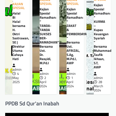
,
SPESIAL
SPESIAL
KAJIAN
Kajian
SPESIAL
Kajian
Kajian
Spesial
Halal
Spesial
Spesial
Ramadhan:
Bi
Ramadhan:
Ramadhan:
”
Halal
”
”
KURMA
bersama
TANDA-
ZAKAT
–
H.
TANDA
&
Kupas
Oktri
SUKSES
PEMBERDAYAANNYA
Keuangan
Sastrawan,
BER-
”
Syariah
SE |
RAMADHAN”
Bersama
”
Direktur
Bersama
Ust.
Bersama
Utama
Ust.
AFRIZAL,
Muhammad
Cahaya
Dr.
S.Ag,
Taufik
Hati
Rasyidi,
M.Pd.I,
Ikhsan,
M.Pd.I
AWP
S.T,
AWP
admin
4
admin
admin
May
2
1
admin
2025
April
April
28
2024
2024
March
2024
PPDB Sd Qur'an Inabah