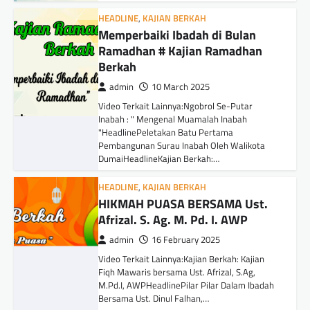
HEADLINE
,
KAJIAN BERKAH
Memperbaiki Ibadah di Bulan
Ramadhan # Kajian Ramadhan
Berkah
admin
10 March 2025
Video Terkait Lainnya:Ngobrol Se-Putar
Inabah : " Mengenal Muamalah Inabah
"HeadlinePeletakan Batu Pertama
Pembangunan Surau Inabah Oleh Walikota
DumaiHeadlineKajian Berkah:…
HEADLINE
,
KAJIAN BERKAH
HIKMAH PUASA BERSAMA Ust.
Afrizal. S. Ag. M. Pd. I. AWP
admin
16 February 2025
Video Terkait Lainnya:Kajian Berkah: Kajian
Fiqh Mawaris bersama Ust. Afrizal, S.Ag,
M.Pd.I, AWPHeadlinePilar Pilar Dalam Ibadah
Bersama Ust. Dinul Falhan,…