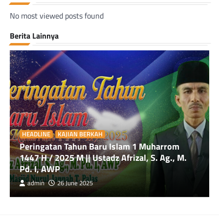
No most viewed posts found
Berita Lainnya
HEADLINE
KAJIAN BERKAH
Peringatan Tahun Baru Islam 1 Muharrom
1447 H / 2025 M || Ustadz Afrizal, S. Ag., M.
Pd. I, AWP
admin
26 June 2025