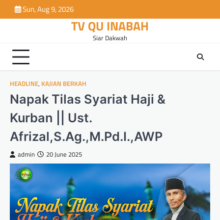
Skip
Sun, Aug 9, 2026
to
TV QU INABAH
content
Siar Dakwah
HEADLINE
,
KAJIAN BERKAH
Napak Tilas Syariat Haji &
Kurban || Ust.
Afrizal,S.Ag.,M.Pd.I.,AWP
admin
20 June 2025