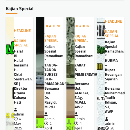
Kajian Special
HEADLINE
HEADLINE
HEADLINE
,
HEADLINE
KAJIAN
,
,
SPESIAL
KAJIAN
KAJIAN
,
SPESIAL
SPESIAL
KAJIAN
Kajian
SPESIAL
Kajian
Kajian
Spesial
Halal
Spesial
Spesial
Ramadhan:
Bi
Ramadhan:
Ramadhan:
”
Halal
”
”
KURMA
bersama
TANDA-
ZAKAT
–
H.
TANDA
&
Kupas
Oktri
SUKSES
PEMBERDAYAANNYA
Keuangan
Sastrawan,
BER-
”
Syariah
SE |
RAMADHAN”
Bersama
”
Direktur
Bersama
Ust.
Bersama
Utama
Ust.
AFRIZAL,
Muhammad
Cahaya
Dr.
S.Ag,
Taufik
Hati
Rasyidi,
M.Pd.I,
Ikhsan,
M.Pd.I
AWP
S.T,
AWP
admin
4
admin
admin
May
2
1
admin
2025
April
April
28