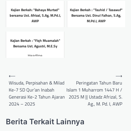
Headline
Kajian Berkah: "Bahaya Murtad"
Kajian Berkah : "Tauhid / Tasawuf"
bersama Ust. Afrizal, S.Ag, M.Pd.I,
Bersama Ust. Dinul Falhan, S.Ag,
AWP
M.Pd.I, AWP
Headline
Headline
Kajian Berkah : "Fiqh Muamalah"
Bersama Ust. Agustri, M.E.Sy
Headline
Post
⟵
⟶
navigation
Wisuda, Perpisahan & Milad
Peringatan Tahun Baru
Ke-7 SD Qur’an Inabah
Islam 1 Muharrom 1447 H /
Generasi Ke-2 Tahun Ajaran
2025 M || Ustadz Afrizal, S.
2024 – 2025
Ag., M. Pd. I, AWP
Berita Terkait Lainnya