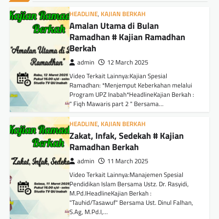
HEADLINE
,
KAJIAN BERKAH
Amalan Utama di Bulan
Ramadhan # Kajian Ramadhan
Berkah
admin
12 March 2025
Video Terkait Lainnya:Kajian Spesial
Ramadhan: *Menjemput Keberkahan melalui
Program UPZ Inabah*HeadlineKajian Berkah :
" Fiqh Mawaris part 2 " Bersama…
HEADLINE
,
KAJIAN BERKAH
Zakat, Infak, Sedekah # Kajian
Ramadhan Berkah
admin
11 March 2025
Video Terkait Lainnya:Manajemen Spesial
Pendidikan Islam Bersama Ustz. Dr. Rasyidi,
M.Pd.IHeadlineKajian Berkah :
"Tauhid/Tasawuf" Bersama Ust. Dinul Falhan,
S.Ag, M.Pd.I,…