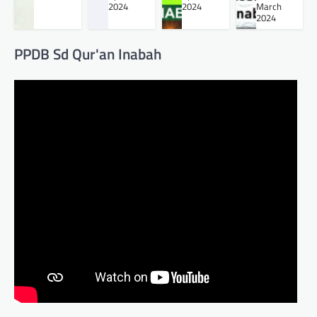
2024
2024
March
2024
PPDB Sd Qur'an Inabah