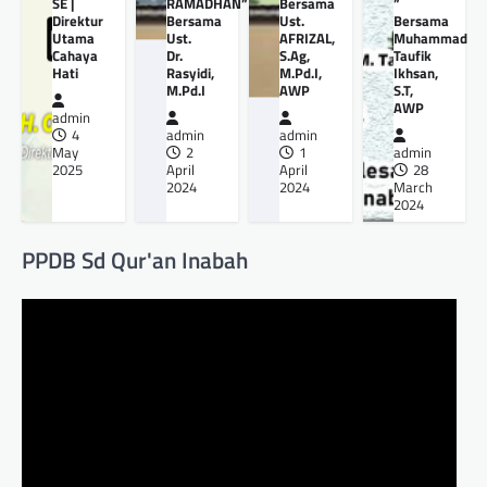
SE |
RAMADHAN”
Bersama
”
Direktur
Bersama
Ust.
Bersama
Utama
Ust.
AFRIZAL,
Muhammad
Cahaya
Dr.
S.Ag,
Taufik
Hati
Rasyidi,
M.Pd.I,
Ikhsan,
M.Pd.I
AWP
S.T,
AWP
admin
4
admin
admin
May
2
1
admin
2025
April
April
28
2024
2024
March
2024
PPDB Sd Qur'an Inabah