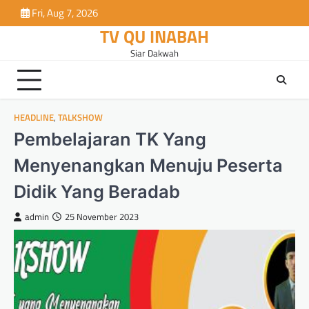
Skip
Fri, Aug 7, 2026
to
TV QU INABAH
content
Siar Dakwah
HEADLINE
,
TALKSHOW
Pembelajaran TK Yang
Menyenangkan Menuju Peserta
Didik Yang Beradab
admin
25 November 2023