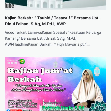
Kajian Berkah : ” Tauhid / Tasawuf ” Bersama Ust.
Dinul Falhan, S.Ag, M.Pd.I, AWP
Video Terkait Lainnya:Kajian Spesial : "Kesatuan Keluarga
Kamang" Bersama Ust. Afrizal, S.Ag, M.Pd.I,
AWPHeadlineKajian Berkah : " Fiqh Mawaris pt.1…