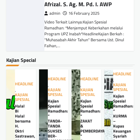
Afrizal. S. Ag. M. Pd. I. AWP
admin
16 February 2025
Video Terkait Lainnya:Kajian Spesial
Ramadhan: *Menjemput Keberkahan melalui
Program UPZ Inabah*HeadlineKajian Berkah :
"Muhasabah Akhir Tahun" Bersama Ust. Dinul
Falhan,…
Kajian Special
HEADLINE
HEADLINE
HEADLINE
,
HEADLINE
KAJIAN
,
,
SPESIAL
KAJIAN
KAJIAN
,
SPESIAL
SPESIAL
KAJIAN
Kajian
SPESIAL
Kajian
Kajian
Spesial
Halal
Spesial
Spesial
Ramadhan:
Bi
Ramadhan:
Ramadhan:
”
Halal
”
”
KURMA
bersama
TANDA-
ZAKAT
–
H.
TANDA
&
Kupas
Oktri
SUKSES
PEMBERDAYAANNYA
Keuangan
Sastrawan,
BER-
”
Syariah