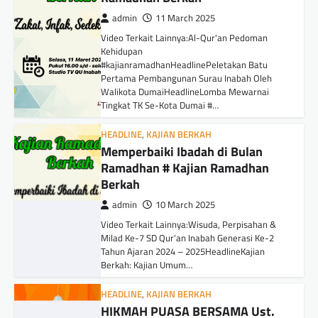
admin
11 March 2025
Video Terkait Lainnya:Al-Qur'an Pedoman
Kehidupan
#kajianramadhanHeadlinePeletakan Batu
Pertama Pembangunan Surau Inabah Oleh
Walikota DumaiHeadlineLomba Mewarnai
Tingkat TK Se-Kota Dumai #…
HEADLINE
,
KAJIAN BERKAH
Memperbaiki Ibadah di Bulan
Ramadhan # Kajian Ramadhan
Berkah
admin
10 March 2025
Video Terkait Lainnya:Wisuda, Perpisahan &
Milad Ke-7 SD Qur'an Inabah Generasi Ke-2
Tahun Ajaran 2024 – 2025HeadlineKajian
Berkah: Kajian Umum…
HEADLINE
,
KAJIAN BERKAH
HIKMAH PUASA BERSAMA Ust.