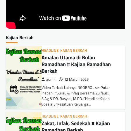
Kajian Berkah
HEADLINE
,
KAJIAN BERKAH
Amalan Utama di Bulan
Ramadhan # Kajian Ramadhan
Berkah
admin
12 March 2025
Video Terkait Lainnya:NGOBROL se-Putar
Inabah : "Surau & Infaq Bersama Zulfauzi,
S.Ag & DR. Rasyidi, M.PD.I"HeadlineKajian
Spesial : "Kesatuan Keluarga…
HEADLINE
,
KAJIAN BERKAH
Zakat, Infak, Sedekah # Kajian
Ramadhan Berkah