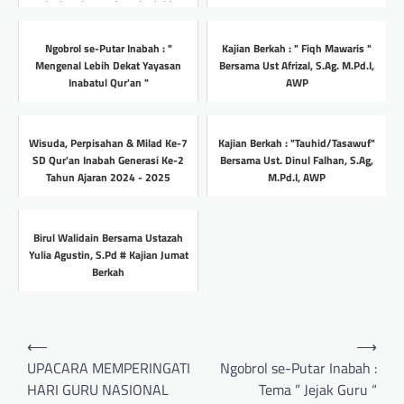
inabatulqurandumai.sch.id
Headline
Headline
Ngobrol se-Putar Inabah : "
Kajian Berkah : " Fiqh Mawaris "
Mengenal Lebih Dekat Yayasan
Bersama Ust Afrizal, S.Ag. M.Pd.I,
Inabatul Qur'an "
AWP
Headline
Headline
Wisuda, Perpisahan & Milad Ke-7
Kajian Berkah : "Tauhid/Tasawuf"
SD Qur'an Inabah Generasi Ke-2
Bersama Ust. Dinul Falhan, S.Ag,
Tahun Ajaran 2024 - 2025
M.Pd.I, AWP
Headline
Headline
Birul Walidain Bersama Ustazah
Yulia Agustin, S.Pd # Kajian Jumat
Berkah
Headline
Post
⟵
⟶
navigation
UPACARA MEMPERINGATI
Ngobrol se-Putar Inabah :
HARI GURU NASIONAL
Tema ” Jejak Guru “