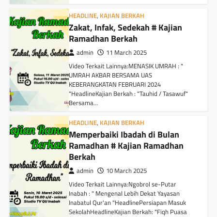
HEADLINE
,
KAJIAN BERKAH
Zakat, Infak, Sedekah # Kajian
Ramadhan Berkah
admin
11 March 2025
Video Terkait Lainnya:MENASIK UMRAH : "
UMRAH AKBAR BERSAMA UAS
KEBERANGKATAN FEBRUARI 2024
"HeadlineKajian Berkah : "Tauhid / Tasawuf"
Bersama…
HEADLINE
,
KAJIAN BERKAH
Memperbaiki Ibadah di Bulan
Ramadhan # Kajian Ramadhan
Berkah
admin
10 March 2025
Video Terkait Lainnya:Ngobrol se-Putar
Inabah : " Mengenal Lebih Dekat Yayasan
Inabatul Qur'an "HeadlinePersiapan Masuk
SekolahHeadlineKajian Berkah: "Fiqh Puasa