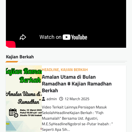
Kajian Berkah
HEADLINE
,
KAJIAN BERKAH
Amalan Utama di Bulan
Ramadhan # Kajian Ramadhan
Berkah
admin
12 March 2025
Video Terkait Lainnya:Persiapan Masuk
SekolahHeadlineKajian Berkah : "Fiqh
Muamalah" Bersama Ust. Agustri,
M.E.SyHeadlineNgobrol se-Putar Inabah : "
Seperti Apa Sih…