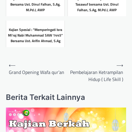
Bersama Ust. Dinul Falhan, S.Ag,
Tasawuf bersama Ust. Dinul
M.Pd.I, AWP
Falhan, S.Ag, M.Pd.I, AWP
Headline
Headline
Kajian Spesial : "Memperingati Isra
Mi'raj Nabi Muhammad SAW 1445"
Bersama Ust. Arifin Ahmad, S.Ag
Headline
Post
⟵
⟶
navigation
Grand Opening Wafa qur’an
Pembelajaran Ketrampilan
Hidup ( Life Skill )
Berita Terkait Lainnya