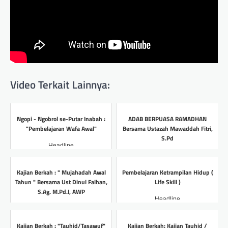
Video Terkait Lainnya:
Ngopi - Ngobrol se-Putar Inabah :
ADAB BERPUASA RAMADHAN
"Pembelajaran Wafa Awal"
Bersama Ustazah Mawaddah Fitri,
S.Pd
Headline
Headline
Kajian Berkah : " Mujahadah Awal
Pembelajaran Ketrampilan Hidup (
Tahun " Bersama Ust Dinul Falhan,
Life Skill )
S.Ag. M.Pd.I, AWP
Headline
Headline
Kajian Berkah : "Tauhid/Tasawuf"
Kajian Berkah: Kajian Tauhid /