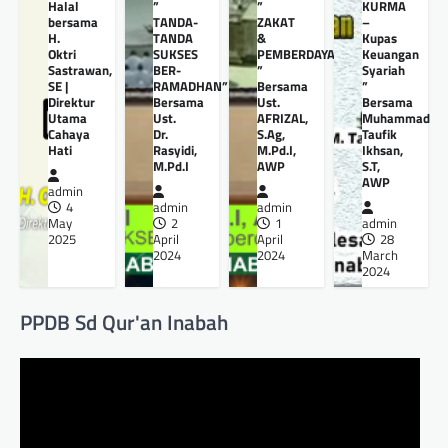
Halal
”
”
KURMA
bersama
TANDA-
ZAKAT
–
H.
TANDA
&
Kupas
Oktri
SUKSES
PEMBERDAYAANNYA
Keuangan
Sastrawan,
BER-
”
Syariah
SE |
RAMADHAN”
Bersama
”
Direktur
Bersama
Ust.
Bersama
Utama
Ust.
AFRIZAL,
Muhammad
Cahaya
Dr.
S.Ag,
Taufik
Hati
Rasyidi,
M.Pd.I,
Ikhsan,
M.Pd.I
AWP
S.T,
AWP
admin
4
admin
admin
May
2
1
admin
2025
April
April
28
2024
2024
March
2024
PPDB Sd Qur'an Inabah