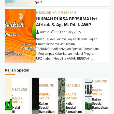
part…
HEADLINE
,
KAJIAN BERKAH
HIKMAH PUASA BERSAMA Ust.
Afrizal. S. Ag. M. Pd. I. AWP
admin
16 February 2025
Video Terkait Lainnya:Kajian Berkah: Kajian
Umum bersama Ust. IHSAN
TANJUNGHeadlineKajian Spesial Ramadhan:
*Menjemput Keberkahan melalui Program
UPZ Inabah*HeadlineKAJIAN BERKAH :…
Kajian Special
HEADLINE
HEADLINE
HEADLINE
,
HEADLINE
KAJIAN
,
,
SPESIAL
KAJIAN
KAJIAN
,
SPESIAL
SPESIAL
KAJIAN
Kajian
SPESIAL
Kajian
Kajian
Spesial
Halal
Spesial
Spesial
Ramadhan:
Bi
Ramadhan:
Ramadhan:
”