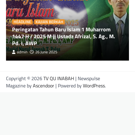
HEADLINE
KAJIAN BERKAH
Peringatan Tahun Baru Islam 1 Muharrom
1447 H / 2025 M || Ustadz Afrizal, S. Ag., M.
Pd. I, AWP
admin
26 June 2025
Copyright © 2026
TV QU INABAH
| Newspulse
Magazine by
Ascendoor
| Powered by
WordPress
.