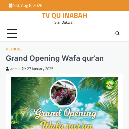
Skip
Sat, Aug 8, 2026
to
TV QU INABAH
content
Siar Dakwah
HEADLINE
Grand Opening Wafa qur’an
admin
27 January 2025