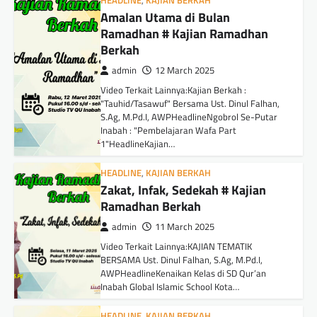
HEADLINE
,
KAJIAN BERKAH
Amalan Utama di Bulan
Ramadhan # Kajian Ramadhan
Berkah
admin
12 March 2025
Video Terkait Lainnya:Kajian Berkah :
"Tauhid/Tasawuf" Bersama Ust. Dinul Falhan,
S.Ag, M.Pd.I, AWPHeadlineNgobrol Se-Putar
Inabah : "Pembelajaran Wafa Part
1"HeadlineKajian…
HEADLINE
,
KAJIAN BERKAH
Zakat, Infak, Sedekah # Kajian
Ramadhan Berkah
admin
11 March 2025
Video Terkait Lainnya:KAJIAN TEMATIK
BERSAMA Ust. Dinul Falhan, S.Ag, M.Pd.I,
AWPHeadlineKenaikan Kelas di SD Qur’an
Inabah Global Islamic School Kota…
HEADLINE
,
KAJIAN BERKAH