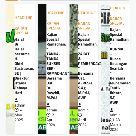
HEADLINE
HEADLINE
HEADLINE
,
HEADLINE
KAJIAN
,
,
SPESIAL
KAJIAN
KAJIAN
,
SPESIAL
SPESIAL
KAJIAN
Kajian
SPESIAL
Kajian
Kajian
Spesial
Halal
Spesial
Spesial
Ramadhan:
Bi
Ramadhan:
Ramadhan:
”
Halal
”
”
KURMA
bersama
TANDA-
ZAKAT
–
H.
TANDA
&
Kupas
Oktri
SUKSES
PEMBERDAYAANNYA
Keuangan
Sastrawan,
BER-
”
Syariah
SE |
RAMADHAN”
Bersama
”
Direktur
Bersama
Ust.
Bersama
Utama
Ust.
AFRIZAL,
Muhammad
Cahaya
Dr.
S.Ag,
Taufik
Hati
Rasyidi,
M.Pd.I,
Ikhsan,
M.Pd.I
AWP
S.T,
AWP
admin
4
admin
admin
May
2
1
admin
2025
April
April
28
2024
2024
March
2024