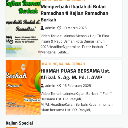
Memperbaiki Ibadah di Bulan
Ramadhan # Kajian Ramadhan
Berkah
admin
10 March 2025
Video Terkait Lainnya:Menasik Haji TK Bina
Insani & Paud Usman Kota Dumai Tahun
2023HeadlineNgobrol se-Putar Inabah : "
Mengenal Lebih…
HEADLINE
,
KAJIAN BERKAH
HIKMAH PUASA BERSAMA Ust.
Afrizal. S. Ag. M. Pd. I. AWP
admin
16 February 2025
Video Terkait Lainnya:Kajian Berkah : " Fiqh "
Bersama Ust. DR. Rasyidi,
M.Pd.IHeadlineKajian Berkah: Kepemimpinan
Islam bersama Ust. DR. Rasyidi,…
Kajian Special