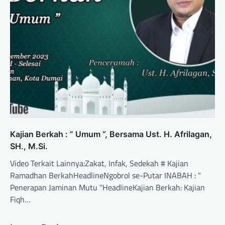
Kajian Berkah : ” Umum “, Bersama Ust. H. Afrilagan,
SH., M.Si.
Video Terkait Lainnya:Zakat, Infak, Sedekah # Kajian
Ramadhan BerkahHeadlineNgobrol se-Putar INABAH : "
Penerapan Jaminan Mutu "HeadlineKajian Berkah: Kajian
Fiqh…