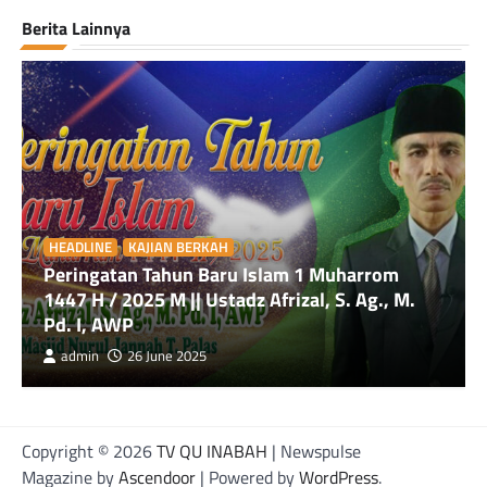
Berita Lainnya
HEADLINE
KAJIAN BERKAH
Peringatan Tahun Baru Islam 1 Muharrom
1447 H / 2025 M || Ustadz Afrizal, S. Ag., M.
Pd. I, AWP
admin
26 June 2025
Copyright © 2026
TV QU INABAH
| Newspulse
Magazine by
Ascendoor
| Powered by
WordPress
.