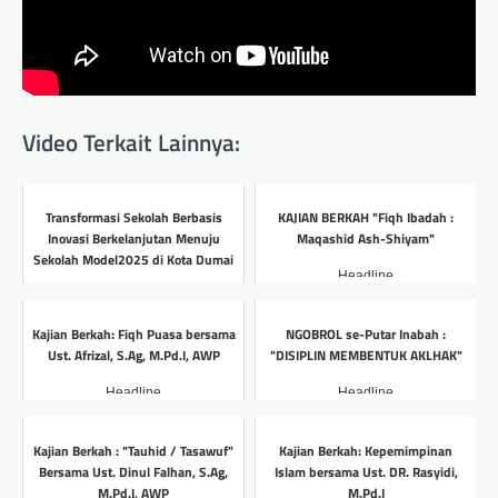
Video Terkait Lainnya:
Transformasi Sekolah Berbasis
KAJIAN BERKAH "Fiqh Ibadah :
Inovasi Berkelanjutan Menuju
Maqashid Ash-Shiyam"
Sekolah Model2025 di Kota Dumai
Headline
Headline
Kajian Berkah: Fiqh Puasa bersama
NGOBROL se-Putar Inabah :
Ust. Afrizal, S.Ag, M.Pd.I, AWP
"DISIPLIN MEMBENTUK AKLHAK"
Headline
Headline
Kajian Berkah : "Tauhid / Tasawuf"
Kajian Berkah: Kepemimpinan
Bersama Ust. Dinul Falhan, S.Ag,
Islam bersama Ust. DR. Rasyidi,
M.Pd.I, AWP
M.Pd.I