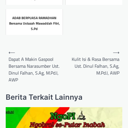
Headline
Headline
ADAB BERPUASA RAMADHAN
Bersama Ustazah Mawaddah Fitri,
S.Pd
Headline
Post
⟵
⟶
navigation
Dapat A Makin Gaspool
Kulit Isi & Rasa Bersama
Bersama Narasumber Ust.
Ust. Dinul Falhan, S.Ag,
Dinul Falhan, S.Ag, M.Pd.I,
M.Pd.I, AWP
AWP
Berita Terkait Lainnya