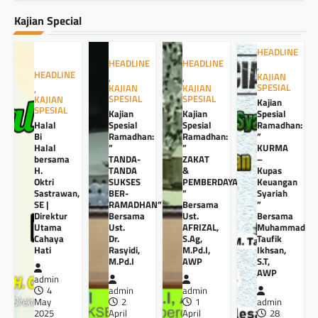
Kajian Special
HEADLINE
HEADLINE
HEADLINE
,
HEADLINE
KAJIAN
,
,
SPESIAL
KAJIAN
KAJIAN
,
SPESIAL
SPESIAL
KAJIAN
Kajian
SPESIAL
Kajian
Kajian
Spesial
Halal
Spesial
Spesial
Ramadhan:
Bi
Ramadhan:
Ramadhan:
”
Halal
”
”
KURMA
bersama
TANDA-
ZAKAT
–
H.
TANDA
&
Kupas
Oktri
SUKSES
PEMBERDAYAANNYA
Keuangan
Sastrawan,
BER-
”
Syariah
SE |
RAMADHAN”
Bersama
”
Direktur
Bersama
Ust.
Bersama
Utama
Ust.
AFRIZAL,
Muhammad
Cahaya
Dr.
S.Ag,
Taufik
Hati
Rasyidi,
M.Pd.I,
Ikhsan,
M.Pd.I
AWP
S.T,
AWP
admin
4
admin
admin
May
2
1
admin
2025
April
April
28