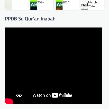
2024
2024
March
2024
PPDB Sd Qur'an Inabah