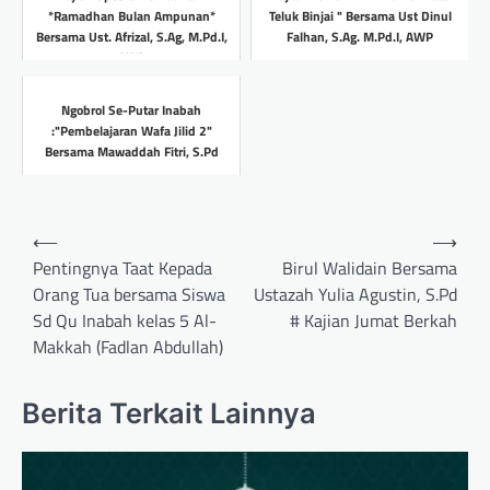
*Ramadhan Bulan Ampunan*
Teluk Binjai " Bersama Ust Dinul
Bersama Ust. Afrizal, S.Ag, M.Pd.I,
Falhan, S.Ag. M.Pd.I, AWP
AWP
Headline
Headline
Ngobrol Se-Putar Inabah
:"Pembelajaran Wafa Jilid 2"
Bersama Mawaddah Fitri, S.Pd
Headline
Post
⟵
⟶
navigation
Pentingnya Taat Kepada
Birul Walidain Bersama
Orang Tua bersama Siswa
Ustazah Yulia Agustin, S.Pd
Sd Qu Inabah kelas 5 Al-
# Kajian Jumat Berkah
Makkah (Fadlan Abdullah)
Berita Terkait Lainnya