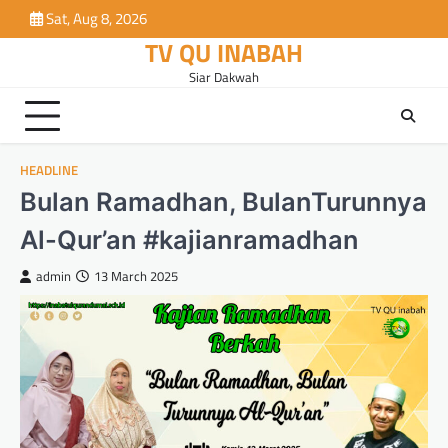
Skip
Sat, Aug 8, 2026
to
TV QU INABAH
content
Siar Dakwah
HEADLINE
Bulan Ramadhan, BulanTurunnya
Al-Qur’an #kajianramadhan
admin
13 March 2025