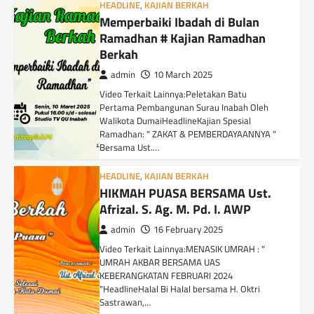
HEADLINE
,
KAJIAN BERKAH
Memperbaiki Ibadah di Bulan
Ramadhan # Kajian Ramadhan
Berkah
admin
10 March 2025
Video Terkait Lainnya:Peletakan Batu
Pertama Pembangunan Surau Inabah Oleh
Walikota DumaiHeadlineKajian Spesial
Ramadhan: " ZAKAT & PEMBERDAYAANNYA "
Bersama Ust.…
HEADLINE
,
KAJIAN BERKAH
HIKMAH PUASA BERSAMA Ust.
Afrizal. S. Ag. M. Pd. I. AWP
admin
16 February 2025
Video Terkait Lainnya:MENASIK UMRAH : "
UMRAH AKBAR BERSAMA UAS
KEBERANGKATAN FEBRUARI 2024
"HeadlineHalal Bi Halal bersama H. Oktri
Sastrawan,…