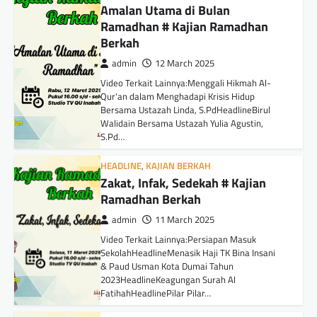
Amalan Utama di Bulan
Ramadhan # Kajian Ramadhan
Berkah
admin
12 March 2025
Video Terkait Lainnya:Menggali Hikmah Al-
Qur'an dalam Menghadapi Krisis Hidup
Bersama Ustazah Linda, S.PdHeadlineBirul
Walidain Bersama Ustazah Yulia Agustin,
S.Pd…
HEADLINE
,
KAJIAN BERKAH
Zakat, Infak, Sedekah # Kajian
Ramadhan Berkah
admin
11 March 2025
Video Terkait Lainnya:Persiapan Masuk
SekolahHeadlineMenasik Haji TK Bina Insani
& Paud Usman Kota Dumai Tahun
2023HeadlineKeagungan Surah Al
FatihahHeadlinePilar Pilar…