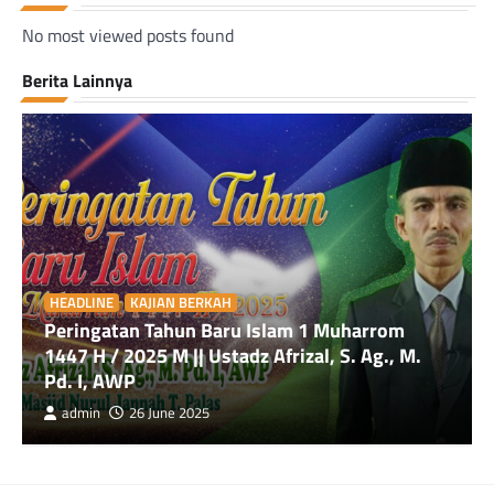
No most viewed posts found
Berita Lainnya
HEADLINE
KAJIAN BERKAH
Peringatan Tahun Baru Islam 1 Muharrom
1447 H / 2025 M || Ustadz Afrizal, S. Ag., M.
Pd. I, AWP
admin
26 June 2025