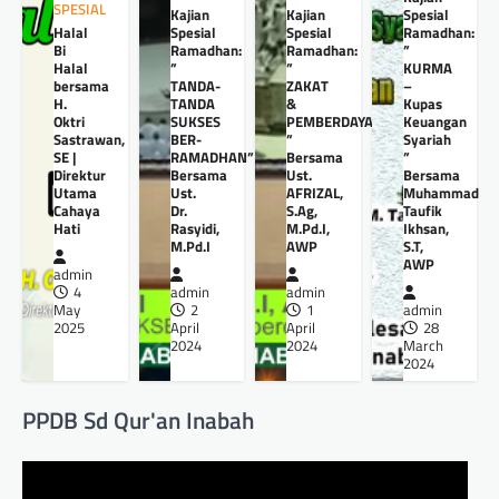
SPESIAL
Kajian
Kajian
Spesial
Halal
Spesial
Spesial
Ramadhan:
Bi
Ramadhan:
Ramadhan:
”
Halal
”
”
KURMA
bersama
TANDA-
ZAKAT
–
H.
TANDA
&
Kupas
Oktri
SUKSES
PEMBERDAYAANNYA
Keuangan
Sastrawan,
BER-
”
Syariah
SE |
RAMADHAN”
Bersama
”
Direktur
Bersama
Ust.
Bersama
Utama
Ust.
AFRIZAL,
Muhammad
Cahaya
Dr.
S.Ag,
Taufik
Hati
Rasyidi,
M.Pd.I,
Ikhsan,
M.Pd.I
AWP
S.T,
AWP
admin
4
admin
admin
May
2
1
admin
2025
April
April
28
2024
2024
March
2024
PPDB Sd Qur'an Inabah