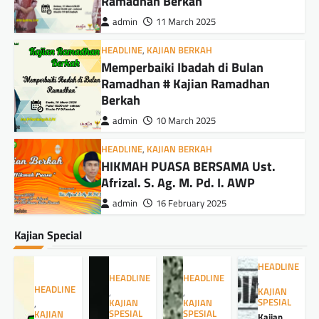
Ramadhan Berkah
admin
11 March 2025
HEADLINE
,
KAJIAN BERKAH
Memperbaiki Ibadah di Bulan
Ramadhan # Kajian Ramadhan
Berkah
admin
10 March 2025
HEADLINE
,
KAJIAN BERKAH
HIKMAH PUASA BERSAMA Ust.
Afrizal. S. Ag. M. Pd. I. AWP
admin
16 February 2025
Kajian Special
HEADLINE
HEADLINE
HEADLINE
,
HEADLINE
KAJIAN
,
,
SPESIAL
KAJIAN
KAJIAN
,
SPESIAL
SPESIAL
KAJIAN
Kajian