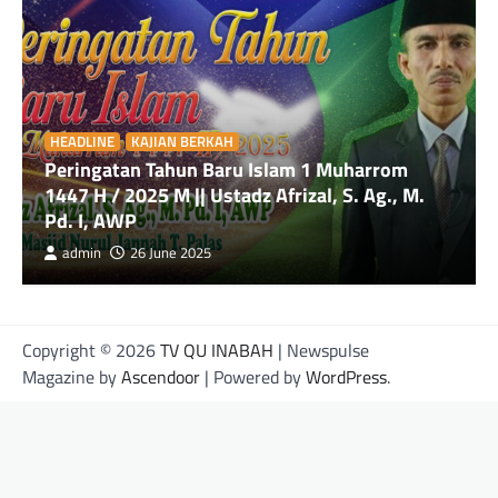
HEADLINE
KAJIAN BERKAH
Peringatan Tahun Baru Islam 1 Muharrom
1447 H / 2025 M || Ustadz Afrizal, S. Ag., M.
Pd. I, AWP
admin
26 June 2025
Copyright © 2026
TV QU INABAH
| Newspulse
Magazine by
Ascendoor
| Powered by
WordPress
.