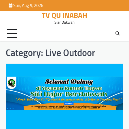
Skip
Sun, Aug 9, 2026
to
TV QU INABAH
content
Siar Dakwah
Category:
Live Outdoor