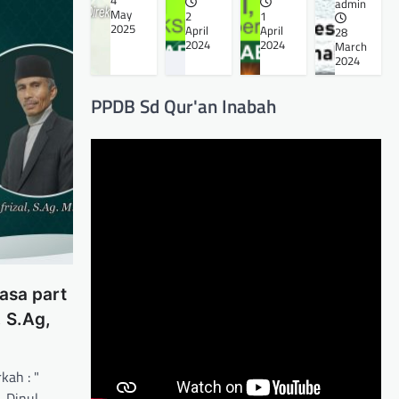
4
admin
May
2
1
2025
April
April
28
2024
2024
March
2024
PPDB Sd Qur'an Inabah
asa part
, S.Ag,
kah : "
. Dinul