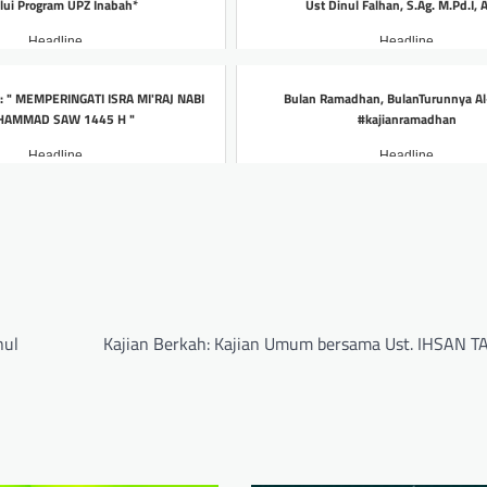
lui Program UPZ Inabah*
Ust Dinul Falhan, S.Ag. M.Pd.I,
Headline
Headline
 : " MEMPERINGATI ISRA MI'RAJ NABI
Bulan Ramadhan, BulanTurunnya Al
AMMAD SAW 1445 H "
#kajianramadhan
Headline
Headline
nul
Kajian Berkah: Kajian Umum bersama Ust. IHSAN 