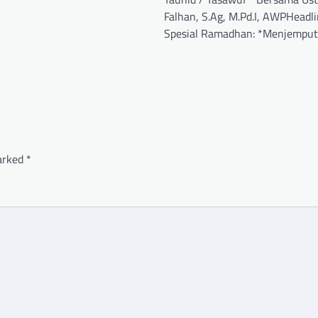
Falhan, S.Ag, M.Pd.I, AWPHeadl
Spesial Ramadhan: *Menjempu
marked
*