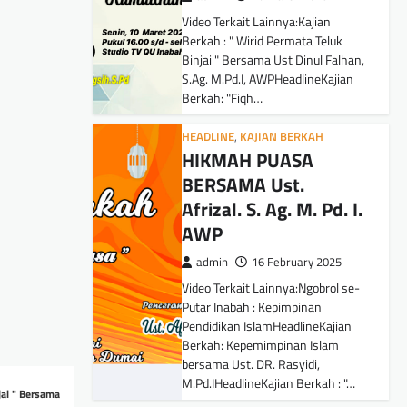
Video Terkait Lainnya:Kajian
Berkah : " Wirid Permata Teluk
Binjai " Bersama Ust Dinul Falhan,
S.Ag. M.Pd.I, AWPHeadlineKajian
Berkah: "Fiqh…
HEADLINE
,
KAJIAN BERKAH
HIKMAH PUASA
BERSAMA Ust.
Afrizal. S. Ag. M. Pd. I.
AWP
admin
16 February 2025
Video Terkait Lainnya:Ngobrol se-
Putar Inabah : Kepimpinan
Pendidikan IslamHeadlineKajian
Berkah: Kepemimpinan Islam
bersama Ust. DR. Rasyidi,
M.Pd.IHeadlineKajian Berkah : "…
jai " Bersama