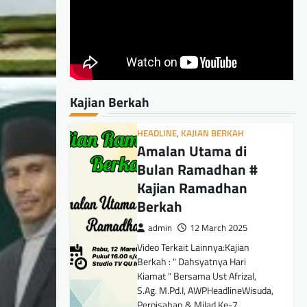
Kajian Berkah
HEADLINE
,
KAJIAN BERKAH
Amalan Utama di
Bulan Ramadhan #
Kajian Ramadhan
Berkah
admin
12 March 2025
Video Terkait Lainnya:Kajian
Berkah : " Dahsyatnya Hari
Kiamat " Bersama Ust Afrizal,
S.Ag. M.Pd.I, AWPHeadlineWisuda,
Perpisahan & Milad Ke-7…