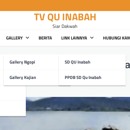
TV QU INABAH
Siar Dakwah
GALLERY
BERITA
LINK LAINNYA
HUBUNGI KAM
Gallery Ngopi
SD QU Inabah
n Keluarga Kamang” Bersama
Gallery Kajian
PPDB SD Qu Inabah