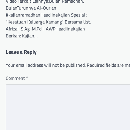
Video Terkait Lainnya:Bulan Ramadhan,
BulanTurunnya Al-Qur’an
#kajianramadhanHeadlineKajian Spesial :
"Kesatuan Keluarga Kamang" Bersama Ust.
Afrizal, S.Ag, M.Pd.I, AWPHeadlineKajian
Berkah: Kajian…
Leave a Reply
Your email address will not be published.
Required fields are 
Comment
*