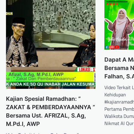
Dapat A M
Bersama N
Falhan, S.
Video Terkait
Kehidupan
Kajian Spesial Ramadhan: ”
#kajianramad
ZAKAT & PEMBERDAYAANNYA ”
Pertama Pemb
Bersama Ust. AFRIZAL, S.Ag,
Walikota Dum
Nikmat Al Qur
M.Pd.I, AWP