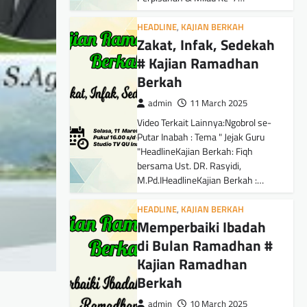
HEADLINE
,
KAJIAN BERKAH
Zakat, Infak, Sedekah
# Kajian Ramadhan
Berkah
admin
11 March 2025
Video Terkait Lainnya:Ngobrol se-
Putar Inabah : Tema " Jejak Guru
"HeadlineKajian Berkah: Fiqh
bersama Ust. DR. Rasyidi,
M.Pd.IHeadlineKajian Berkah :…
HEADLINE
,
KAJIAN BERKAH
Memperbaiki Ibadah
di Bulan Ramadhan #
Kajian Ramadhan
Berkah
admin
10 March 2025