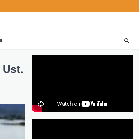
I
 Ust.