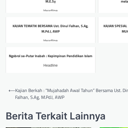
M.E.Sy
mela
Headline
KAJIAN TEMATIK BERSAMA Ust. Dinul Falhan, S.Ag,
KAJIAN SPESIAL
M.Pd.I, AWP
MUH
Headline
Ngobrol se-Putar Inabah : Kepimpinan Pendidikan Islam
Headline
Post
⟵
Kajian Berkah : “Mujahadah Awal Tahun” Bersama Ust. Di
navigation
Falhan, S.Ag, M.Pd.I, AWP
Berita Terkait Lainnya