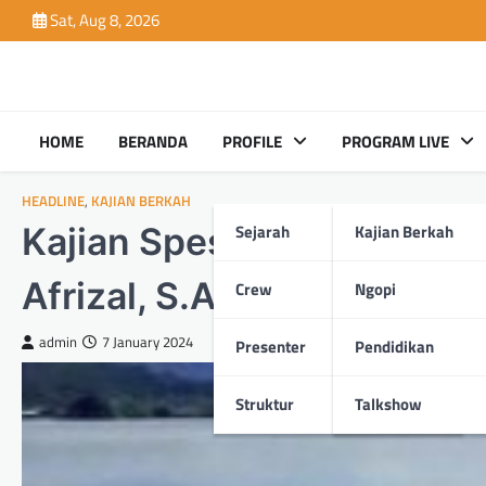
Skip
Sat, Aug 8, 2026
to
content
HOME
BERANDA
PROFILE
PROGRAM LIVE
HEADLINE
,
KAJIAN BERKAH
Sejarah
Kajian Berkah
Kajian Spesial : “Kesatua
Afrizal, S.Ag, M.Pd.I, AWP
Crew
Ngopi
admin
7 January 2024
Presenter
Pendidikan
Struktur
Talkshow