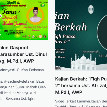
akin Gaspool
arasumber Ust. Dinul
Ag, M.Pd.I, AWP
 Lainnya:Al-Qur'an Pedoman
Kajian Berkah: “Fiqh Pu
hanHeadlinePeletakan Batu
2” bersama Ust. Afrizal
angunan Surau Inabah Oleh
M.Pd.I, AWP
aiHeadlineMensyukuri
'an Bersama Ust. Iqbal…
Video Terkait Lainnya:Kajian Ber
Tauhid / Tasawuf " Bersama Ust