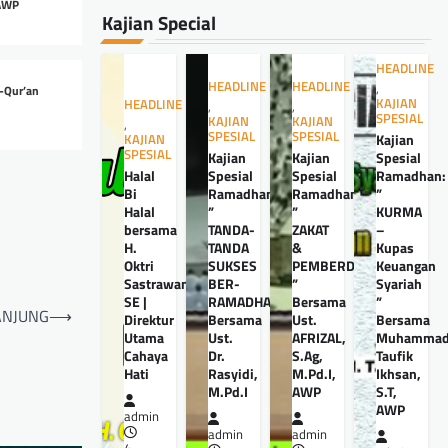
 AWP
Kajian Special
HEADLINE
HEADLINE
HEADLINE
,
-Qur’an
KAJIAN
HEADLINE
,
,
SPESIAL
KAJIAN
KAJIAN
,
SPESIAL
SPESIAL
Kajian
KAJIAN
SPESIAL
Kajian
Kajian
Spesial
Halal
Spesial
Spesial
Ramadhan:
Bi
Ramadhan:
Ramadhan:
”
Halal
”
”
KURMA
bersama
TANDA-
ZAKAT
–
H.
TANDA
&
Kupas
Oktri
SUKSES
PEMBERDAYAANNYA
Keuangan
Sastrawan,
BER-
”
Syariah
SE |
RAMADHAN”
Bersama
”
TANJUNG
⟶
Direktur
Bersama
Ust.
Bersama
Utama
Ust.
AFRIZAL,
Muhamma
Cahaya
Dr.
S.Ag,
Taufik
Hati
Rasyidi,
M.Pd.I,
Ikhsan,
M.Pd.I
AWP
S.T,
AWP
admin
admin
admin