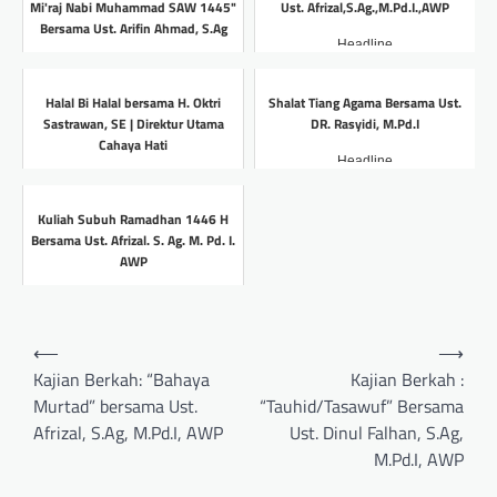
Mi'raj Nabi Muhammad SAW 1445"
Ust. Afrizal,S.Ag.,M.Pd.I.,AWP
Bersama Ust. Arifin Ahmad, S.Ag
Headline
Headline
Halal Bi Halal bersama H. Oktri
Shalat Tiang Agama Bersama Ust.
Sastrawan, SE | Direktur Utama
DR. Rasyidi, M.Pd.I
Cahaya Hati
Headline
Headline
Kuliah Subuh Ramadhan 1446 H
Bersama Ust. Afrizal. S. Ag. M. Pd. I.
AWP
Headline
Post
⟵
⟶
navigation
Kajian Berkah: “Bahaya
Kajian Berkah :
Murtad” bersama Ust.
“Tauhid/Tasawuf” Bersama
Afrizal, S.Ag, M.Pd.I, AWP
Ust. Dinul Falhan, S.Ag,
M.Pd.I, AWP