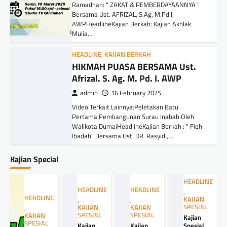
Ramadhan: " ZAKAT & PEMBERDAYAANNYA "
Bersama Ust. AFRIZAL, S.Ag, M.Pd.I,
AWPHeadlineKajian Berkah: Kajian Akhlak
Mulia…
HEADLINE
,
KAJIAN BERKAH
HIKMAH PUASA BERSAMA Ust.
Afrizal. S. Ag. M. Pd. I. AWP
admin
16 February 2025
Video Terkait Lainnya:Peletakan Batu
Pertama Pembangunan Surau Inabah Oleh
Walikota DumaiHeadlineKajian Berkah : " Fiqh
Ibadah" Bersama Ust. DR. Rasyidi,…
Kajian Special
HEADLINE
HEADLINE
HEADLINE
,
HEADLINE
KAJIAN
,
,
SPESIAL
KAJIAN
KAJIAN
,
SPESIAL
SPESIAL
KAJIAN
Kajian
SPESIAL
Kajian
Kajian
Spesial