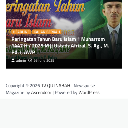
HEADLINE
KAJIAN BERKAH
Peringatan Tahun Baru Islam 1 Muharrom
1447 H / 2025 M || Ustadz Afrizal, S. Ag., M.
Pd. I, AWP
admin
26 June 2025
Copyright © 2026
TV QU INABAH
| Newspulse
Magazine by
Ascendoor
| Powered by
WordPress
.