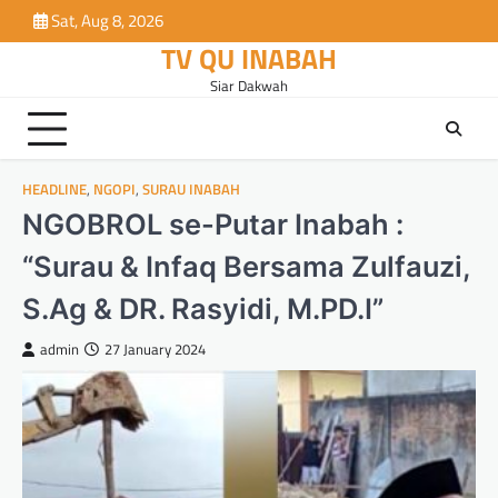
Skip
Sat, Aug 8, 2026
to
TV QU INABAH
content
Siar Dakwah
HEADLINE
,
NGOPI
,
SURAU INABAH
NGOBROL se-Putar Inabah :
“Surau & Infaq Bersama Zulfauzi,
S.Ag & DR. Rasyidi, M.PD.I”
admin
27 January 2024