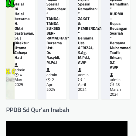
Halal
Spesial
Spesial
Ramadhan:
Bi
Ramadhan:
Ramadhan:
”
Halal
”
”
KURMA
bersama
TANDA-
ZAKAT
–
H.
TANDA
&
Kupas
Oktri
SUKSES
PEMBERDAYAANNYA
Keuangan
Sastrawan,
BER-
”
Syariah
SE |
RAMADHAN”
Bersama
”
Direktur
Bersama
Ust.
Bersama
Utama
Ust.
AFRIZAL,
Muhammad
Cahaya
Dr.
S.Ag,
Taufik
Hati
Rasyidi,
M.Pd.I,
Ikhsan,
M.Pd.I
AWP
S.T,
AWP
admin
4
admin
admin
May
2
1
admin
2025
April
April
28
2024
2024
March
2024
PPDB Sd Qur'an Inabah