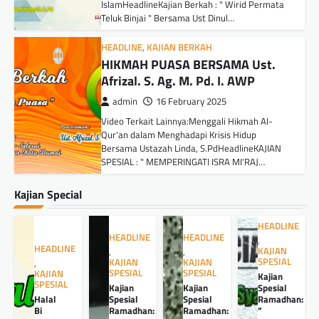
IslamHeadlineKajian Berkah : " Wirid Permata
Teluk Binjai " Bersama Ust Dinul…
HEADLINE
,
KAJIAN BERKAH
HIKMAH PUASA BERSAMA Ust.
Afrizal. S. Ag. M. Pd. I. AWP
admin
16 February 2025
Video Terkait Lainnya:Menggali Hikmah Al-
Qur'an dalam Menghadapi Krisis Hidup
Bersama Ustazah Linda, S.PdHeadlineKAJIAN
SPESIAL : " MEMPERINGATI ISRA MI'RAJ…
Kajian Special
HEADLINE
HEADLINE
HEADLINE
,
HEADLINE
KAJIAN
,
,
SPESIAL
KAJIAN
KAJIAN
,
SPESIAL
SPESIAL
KAJIAN
Kajian
SPESIAL
Kajian
Kajian
Spesial
Halal
Spesial
Spesial
Ramadhan:
Bi
Ramadhan:
Ramadhan:
”