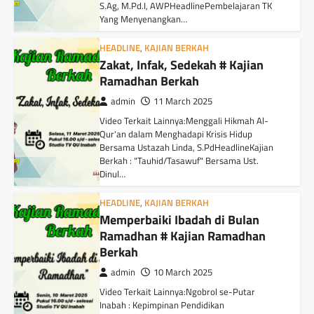
S.Ag, M.Pd.I, AWPHeadlinePembelajaran TK
Yang Menyenangkan…
HEADLINE
,
KAJIAN BERKAH
Zakat, Infak, Sedekah # Kajian
Ramadhan Berkah
admin
11 March 2025
Video Terkait Lainnya:Menggali Hikmah Al-
Qur'an dalam Menghadapi Krisis Hidup
Bersama Ustazah Linda, S.PdHeadlineKajian
Berkah : "Tauhid/Tasawuf" Bersama Ust.
Dinul…
HEADLINE
,
KAJIAN BERKAH
Memperbaiki Ibadah di Bulan
Ramadhan # Kajian Ramadhan
Berkah
admin
10 March 2025
Video Terkait Lainnya:Ngobrol se-Putar
Inabah : Kepimpinan Pendidikan