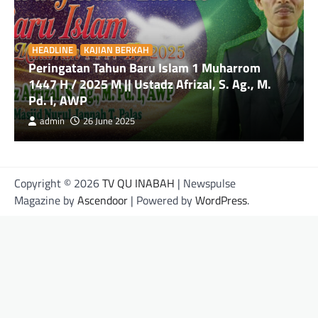
HEADLINE
KAJIAN BERKAH
Peringatan Tahun Baru Islam 1 Muharrom
1447 H / 2025 M || Ustadz Afrizal, S. Ag., M.
Pd. I, AWP
admin
26 June 2025
Copyright © 2026
TV QU INABAH
| Newspulse
Magazine by
Ascendoor
| Powered by
WordPress
.