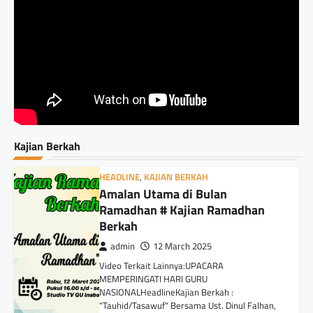
Kajian Berkah
HEADLINE
,
KAJIAN BERKAH
Amalan Utama di Bulan
Ramadhan # Kajian Ramadhan
Berkah
admin
12 March 2025
Video Terkait Lainnya:UPACARA
MEMPERINGATI HARI GURU
NASIONALHeadlineKajian Berkah :
"Tauhid/Tasawuf" Bersama Ust. Dinul Falhan,