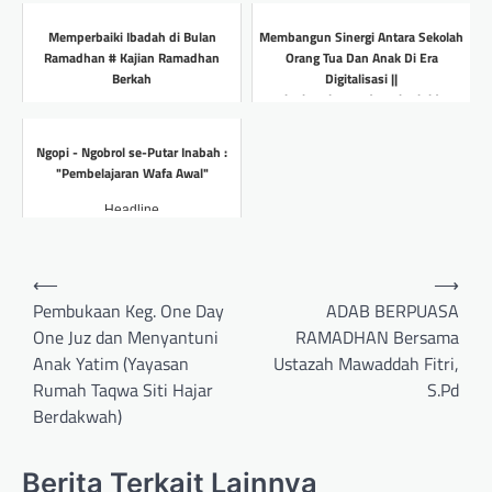
Headline
Memperbaiki Ibadah di Bulan
Membangun Sinergi Antara Sekolah
Ramadhan # Kajian Ramadhan
Orang Tua Dan Anak Di Era
Berkah
Digitalisasi ||
inabatulqurandumai.sch.id
Headline
Headline
Ngopi - Ngobrol se-Putar Inabah :
"Pembelajaran Wafa Awal"
Headline
Post
⟵
⟶
navigation
Pembukaan Keg. One Day
ADAB BERPUASA
One Juz dan Menyantuni
RAMADHAN Bersama
Anak Yatim (Yayasan
Ustazah Mawaddah Fitri,
Rumah Taqwa Siti Hajar
S.Pd
Berdakwah)
Berita Terkait Lainnya