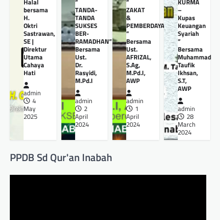
Halal
”
”
KURMA
bersama
TANDA-
ZAKAT
–
H.
TANDA
&
Kupas
Oktri
SUKSES
PEMBERDAYAANNYA
Keuangan
Sastrawan,
BER-
”
Syariah
SE |
RAMADHAN”
Bersama
”
Direktur
Bersama
Ust.
Bersama
Utama
Ust.
AFRIZAL,
Muhammad
Cahaya
Dr.
S.Ag,
Taufik
Hati
Rasyidi,
M.Pd.I,
Ikhsan,
M.Pd.I
AWP
S.T,
AWP
admin
4
admin
admin
May
2
1
admin
2025
April
April
28
2024
2024
March
2024
PPDB Sd Qur'an Inabah