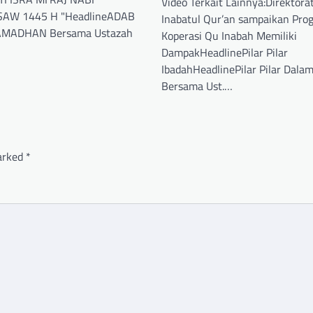
Video Terkait Lainnya:Direktor
W 1445 H "HeadlineADAB
Inabatul Qur’an sampaikan Pro
MADHAN Bersama Ustazah
Koperasi Qu Inabah Memiliki
DampakHeadlinePilar Pilar
IbadahHeadlinePilar Pilar Dala
Bersama Ust.…
marked
*