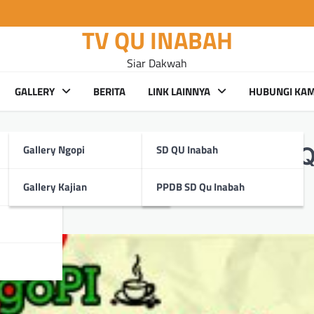
TV QU INABAH
Siar Dakwah
GALLERY
BERITA
LINK LAINNYA
HUBUNGI KAM
Gallery Ngopi
SD QU Inabah
Inabah : “Mengenal Kantin 
Gallery Kajian
PPDB SD Qu Inabah