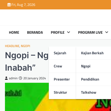
Skip
Fri, Aug 7, 2026
to
content
HOME
BERANDA
PROFILE
PROGRAM LIVE
HEADLINE
,
NGOPI
Sejarah
Kajian Berkah
Ngopi – Ngobrol se-Putar 
Inabah”
Crew
Ngopi
admin
20 January 2024
Presenter
Pendidikan
Struktur
Talkshow