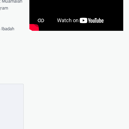
at Muamalah
gram
m Ibadah