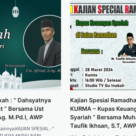
kah : ” Dahsyatnya
Kajian Spesial Ramadha
t ” Bersama Ust
KURMA – Kupas Keuan
.Ag. M.Pd.I, AWP
Syariah ” Bersama M
Taufik Ikhsan, S.T, AW
Lainnya:KAJIAN SPESIAL : "
 ISRA MI'RAJ NABI