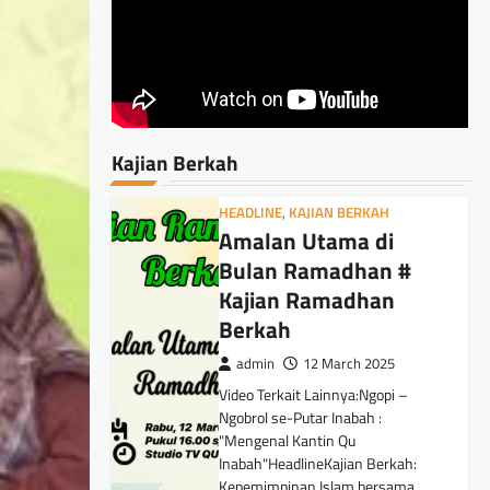
Kajian Berkah
HEADLINE
,
KAJIAN BERKAH
Amalan Utama di
Bulan Ramadhan #
Kajian Ramadhan
Berkah
admin
12 March 2025
Video Terkait Lainnya:Ngopi –
Ngobrol se-Putar Inabah :
"Mengenal Kantin Qu
Inabah"HeadlineKajian Berkah:
Kepemimpinan Islam bersama