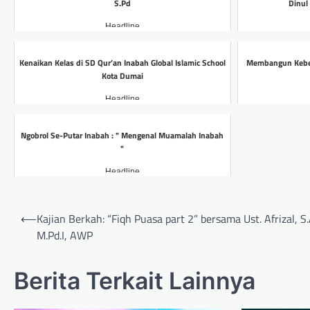
S.Pd
Dinul
Headline
Kenaikan Kelas di SD Qur’an Inabah Global Islamic School
Membangun Keber
Kota Dumai
Headline
Ngobrol Se-Putar Inabah : " Mengenal Muamalah Inabah
"
Headline
Post
⟵
Kajian Berkah: “Fiqh Puasa part 2” bersama Ust. Afrizal, S.
navigation
M.Pd.I, AWP
Berita Terkait Lainnya