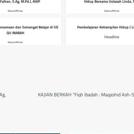
 Falhan, S.Ag, M.Pd.I, AWP
Hidup Bersama Ustazah Linda, 
Headline
Headline
samaan dan Semangat Belajar di SD
Pembelajaran Ketrampilan Hidup ( Lif
QU INABAH
Headline
Headline
Ag,
KAJIAN BERKAH “Fiqh Ibadah : Maqashid Ash-