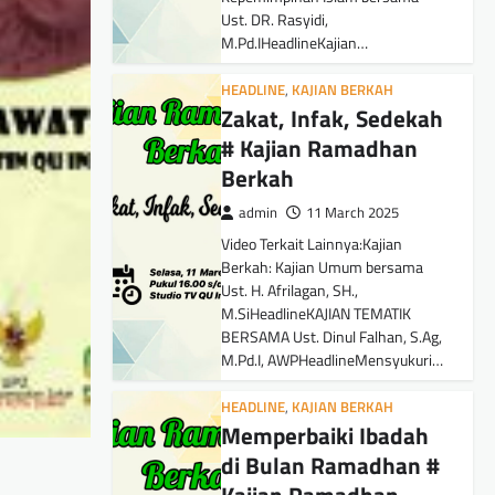
Ust. DR. Rasyidi,
M.Pd.IHeadlineKajian…
HEADLINE
,
KAJIAN BERKAH
Zakat, Infak, Sedekah
# Kajian Ramadhan
Berkah
admin
11 March 2025
Video Terkait Lainnya:Kajian
Berkah: Kajian Umum bersama
Ust. H. Afrilagan, SH.,
M.SiHeadlineKAJIAN TEMATIK
BERSAMA Ust. Dinul Falhan, S.Ag,
M.Pd.I, AWPHeadlineMensyukuri…
HEADLINE
,
KAJIAN BERKAH
Memperbaiki Ibadah
di Bulan Ramadhan #