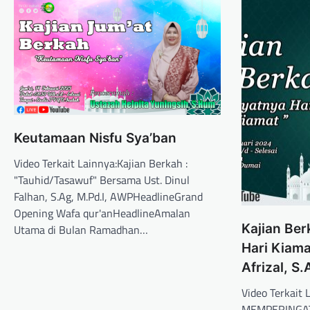
Keutamaan Nisfu Sya’ban
Video Terkait Lainnya:Kajian Berkah :
"Tauhid/Tasawuf" Bersama Ust. Dinul
Falhan, S.Ag, M.Pd.I, AWPHeadlineGrand
Opening Wafa qur'anHeadlineAmalan
Kajian Ber
Utama di Bulan Ramadhan…
Hari Kiama
Afrizal, S
Video Terkait 
MEMPERINGATI