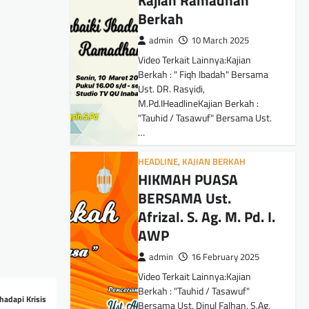
Kajian Ramadhan
Berkah
admin
10 March 2025
Video Terkait Lainnya:Kajian
Berkah : " Fiqh Ibadah" Bersama
Ust. DR. Rasyidi,
M.Pd.IHeadlineKajian Berkah :
"Tauhid / Tasawuf" Bersama Ust.
…
HEADLINE
,
KAJIAN BERKAH
HIKMAH PUASA
BERSAMA Ust.
Afrizal. S. Ag. M. Pd. I.
AWP
admin
16 February 2025
Video Terkait Lainnya:Kajian
Berkah : "Tauhid / Tasawuf"
adapi Krisis
Bersama Ust. Dinul Falhan, S.Ag,