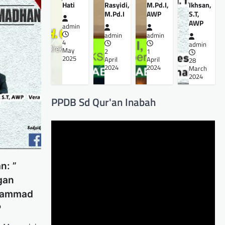
Hati
Rasyidi,
M.Pd.I,
Ikhsan,
M.Pd.I
AWP
S.T,
AWP
admin
admin
admin
4
admin
May
2
1
2025
April
April
28
2024
2024
March
2024
PPDB Sd Qur'an Inabah
n: ”
gan
uhammad
P