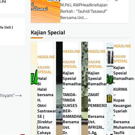
S.Pd
M.Pd.I, AWPHeadlineKajian
Berkah : "Tauhid/Tasawuf"
Bersama Ust.…
e Skill )
Kajian Special
HEADLINE
HEADLINE
HEADLINE
,
KAJIAN
HEADLINE
,
,
SPESIAL
KAJIAN
KAJIAN
,
SPESIAL
SPESIAL
Kajian
KAJIAN
SPESIAL
Kajian
Kajian
Spesial
Halal
Spesial
Spesial
Ramadhan:
Bi
Ramadhan:
Ramadhan:
”
Halal
”
”
KURMA
bersama
TANDA-
ZAKAT
–
Shiyam”
⟶
H.
TANDA
&
Kupas
Oktri
SUKSES
PEMBERDAYAANNYA
Keuangan
Sastrawan,
BER-
”
Syariah
SE |
RAMADHAN”
Bersama
”
Direktur
Bersama
Ust.
Bersama
Utama
Ust.
AFRIZAL,
Muhamma
Cahaya
Dr.
S.Ag,
Taufik